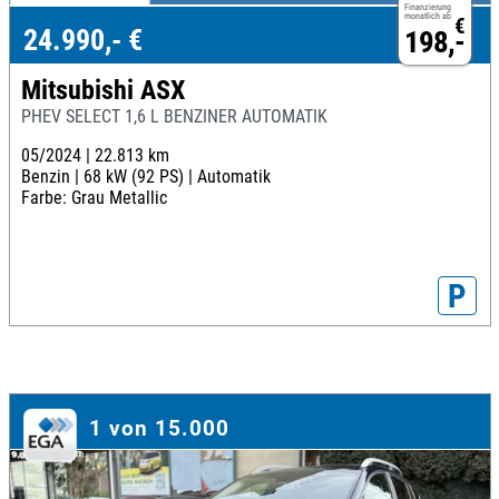
Finanzierung
monatlich ab
€
24.990,- €
198,-
Mitsubishi ASX
PHEV SELECT 1,6 L BENZINER AUTOMATIK
05/2024 |
22.813 km
Benzin |
68 kW (92 PS) |
Automatik
Farbe: Grau Metallic
P
1 von 15.000