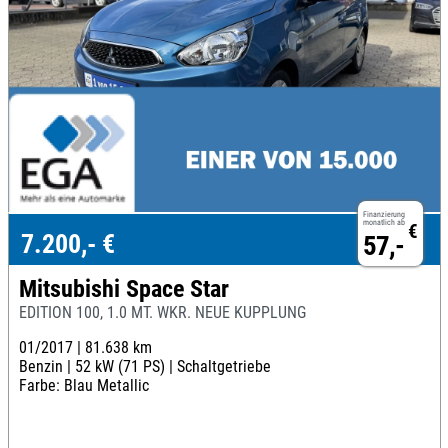
Finanzierung
monatlich ab
€
7.200,- €
57,-
Mitsubishi Space Star
EDITION 100, 1.0 MT. WKR. NEUE KUPPLUNG
01/2017 |
81.638 km
Benzin |
52 kW (71 PS) |
Schaltgetriebe
Farbe: Blau Metallic