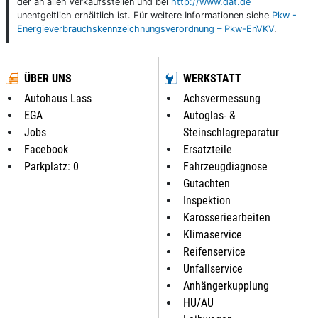
der an allen Verkaufsstellen und bei
http://www.dat.de
unentgeltlich erhältlich ist. Für weitere Informationen siehe
Pkw -
Energieverbrauchskennzeichnungsverordnung – Pkw-EnVKV
.
ÜBER UNS
WERKSTATT
Autohaus Lass
Achsvermessung
EGA
Autoglas- &
Jobs
Steinschlagreparatur
Facebook
Ersatzteile
Parkplatz: 0
Fahrzeugdiagnose
Gutachten
Inspektion
Karosseriearbeiten
Klimaservice
Reifenservice
Unfallservice
Anhängerkupplung
HU/AU