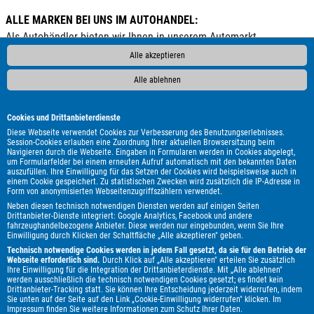
ALLE MARKEN BEI UNS IM AUTOHANDEL:
Als Autohändler bieten wir Ihnen in unserem Automarkt
Gebrauchtwagen, Jahreswagen und Neuwagen folgender
Alle akzeptieren
Automarken an:
Alle ablehnen
ALPINA
Abarth
Aixam
Alfa Romeo
Audi
BMW
Bentley
Borgward
Bürstner
Cadillac
Carthago
Cookies und Drittanbieterdienste
Chausson
Chevrolet
Citroën
Corvette
Cupra
DAF
Diese Webseite verwendet Cookies zur Verbesserung des Benutzungserlebnisses.
Session-Cookies erlauben eine Zuordnung Ihrer aktuellen Browsersitzung beim
DFSK
DS Automobiles
Dacia
Dodge
Etrusco
Fiat
Navigieren durch die Webseite. Eingaben in Formularen werden in Cookies abgelegt,
um Formularfelder bei einem erneuten Aufruf automatisch mit den bekannten Daten
Ford
GWM
Genesis
Honda
Hyundai
Itineo
Iveco
auszufüllen. Ihre Einwilligung für das Setzen der Cookies wird beispielsweise auch in
Jaguar
Jeep
KGM
Kia
Knaus
Lada
Land Rover
einem Cookie gespeichert. Zu statistischen Zwecken wird zusätzlich die IP-Adresse in
Form von anonymisierten Webseitenzugriffszählern verwendet.
Leapmotor
Lexus
MAN
MF
MG
MINI
Malibu
Neben diesen technisch notwendigen Diensten werden auf einigen Seiten
Maserati
Maxus
Mazda
Mercedes-Benz
Mitsubishi
Drittanbieter-Dienste integriert: Google Analytics, Facebook und andere
fahrzeughandelbezogene Anbieter. Diese werden nur eingebunden, wenn Sie Ihre
Mooveo
Nissan
Opel
Peugeot
Plymouth
Polestar
Einwilligung durch Klicken der Schaltfläche „Alle akzeptieren" geben.
Porsche
Pössl
Renault
Royal Alloy
Seat
Skoda
Technisch notwendige Cookies werden in jedem Fall gesetzt, da sie für den Betrieb der
Webseite erforderlich sind.
Durch Klick auf „Alle akzeptieren" erteilen Sie zusätzlich
Smart
Ssangyong
Subaru
Suzuki
Terex
Tesla
Toyota
Ihre Einwilligung für die Integration der Drittanbieterdienste. Mit „Alle ablehnen"
werden ausschließlich die technisch notwendigen Cookies gesetzt; es findet kein
Volkswagen
Volvo
Weinsberg
e.GO
Drittanbieter-Tracking statt. Sie können Ihre Entscheidung jederzeit widerrufen, indem
Sie unten auf der Seite auf den Link „Cookie-Einwilligung widerrufen" klicken. Im
Impressum
finden Sie weitere Informationen zum Schutz Ihrer Daten.