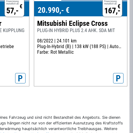
Finanzierung
Finanzierung
monatlich ab
monatlich ab
€
€
20.990,- €
57,-
167,-
r
Mitsubishi Eclipse Cross
EUE KUPPLUNG
PLUG-IN HYBRID PLUS 2.4 AHK. SDA MIT
08/2022 |
24.101 km
etriebe
Plug-In-Hybrid (B) |
138 kW (188 PS) |
Automatik
Farbe: Rot Metallic
P
P
nes Fahrzeug und sind nicht Bestandteil des Angebots. Sie dienen
gs hängen nicht nur von der effizienten Ausnutzung des Kraftstoffs
rderwärmung hauptsächlich verantwortliche Treibhausgas. Weitere