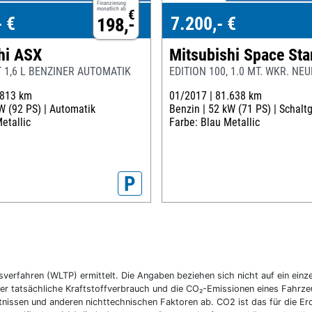
Finanzierung
monatlich ab
€
- €
7.200,- €
198,-
hi ASX
Mitsubishi Space Sta
 1,6 L BENZINER AUTOMATIK
EDITION 100, 1.0 MT. WKR. N
.813 km
01/2017 |
81.638 km
W (92 PS) |
Automatik
Benzin |
52 kW (71 PS) |
Schaltg
etallic
Farbe: Blau Metallic
P
fahren (WLTP) ermittelt. Die Angaben beziehen sich nicht auf ein einzel
r tatsächliche Kraftstoffverbrauch und die CO₂-Emissionen eines Fahrzeu
nissen und anderen nichttechnischen Faktoren ab. CO2 ist das für die E