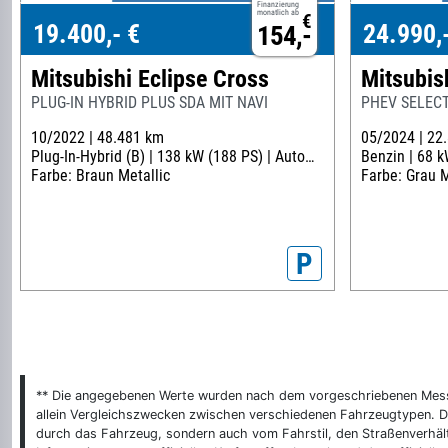
Finanzierung
monatlich ab
€
19.400,- €
24.990,
154,-
Mitsubishi Eclipse Cross
Mitsubis
PLUG-IN HYBRID PLUS SDA MIT NAVI
PHEV SELECT
10/2022 |
48.481 km
05/2024 |
22
Plug-In-Hybrid (B) |
138 kW (188 PS) |
Automatik
Benzin |
68 k
Farbe: Braun Metallic
Farbe: Grau M
P
** Die angegebenen Werte wurden nach dem vorgeschriebenen Messver
allein Vergleichszwecken zwischen verschiedenen Fahrzeugtypen. De
durch das Fahrzeug, sondern auch vom Fahrstil, den Straßenverhält