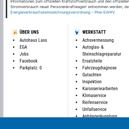
Informationen zum offiziellen Kraftstoffverbrauch und den offizie
Stromverbrauch neuer Personenkraftwagen' entnommen werden, der 
Energieverbrauchskennzeichnungsverordnung – Pkw-EnVKV
.
ÜBER UNS
WERKSTATT
Autohaus Lass
Achsvermessung
EGA
Autoglas- &
Jobs
Steinschlagreparatur
Facebook
Ersatzteile
Parkplatz: 0
Fahrzeugdiagnose
Gutachten
Inspektion
Karosseriearbeiten
Klimaservice
Reifenservice
Unfallservice
Anhängerkupplung
HU/AU