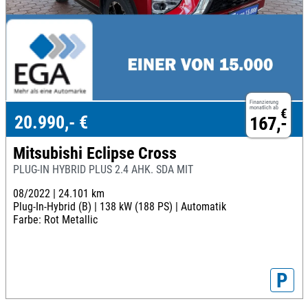
Finanzierung
monatlich ab
€
20.990,- €
167,-
Mitsubishi Eclipse Cross
PLUG-IN HYBRID PLUS 2.4 AHK. SDA MIT
08/2022 |
24.101 km
Plug-In-Hybrid (B) |
138 kW (188 PS) |
Automatik
Farbe: Rot Metallic
P