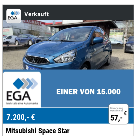
Verkauft
Finanzierung
monatlich ab
€
7.200,- €
57,-
Mitsubishi Space Star