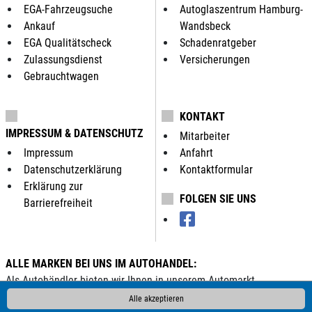
EGA-Fahrzeugsuche
Autoglaszentrum Hamburg-
Ankauf
Wandsbeck
EGA Qualitätscheck
Schadenratgeber
Zulassungsdienst
Versicherungen
Gebrauchtwagen
KONTAKT
IMPRESSUM & DATENSCHUTZ
Mitarbeiter
Impressum
Anfahrt
Datenschutzerklärung
Kontaktformular
Erklärung zur
FOLGEN SIE UNS
Barrierefreiheit
ALLE MARKEN BEI UNS IM AUTOHANDEL:
Als Autohändler bieten wir Ihnen in unserem Automarkt
Gebrauchtwagen, Jahreswagen und Neuwagen folgender
Alle akzeptieren